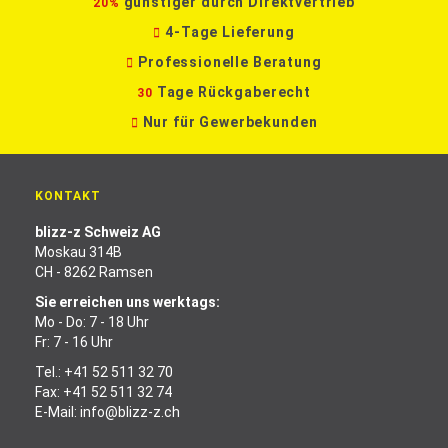
günstiger durch Direktvertrieb
20%
4-Tage Lieferung
Professionelle Beratung
Tage Rückgaberecht
30
Nur für Gewerbekunden
KONTAKT
blizz-z Schweiz AG
Moskau 314B
CH - 8262 Ramsen
Sie erreichen uns werktags:
Mo - Do: 7 - 18 Uhr
Fr: 7 - 16 Uhr
Tel.:
+41 52 511 32 70
Fax: +41 52 511 32 74
E-Mail:
info@blizz-z.ch