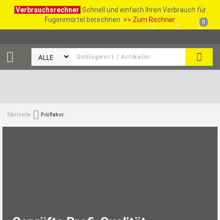
Verbrauchsrechner
Schnell und einfach Ihren Verbrauch für
Fugenmörtel berechnen
>> Zum Rechner
0
SUCH
Startseite
Prüflabor