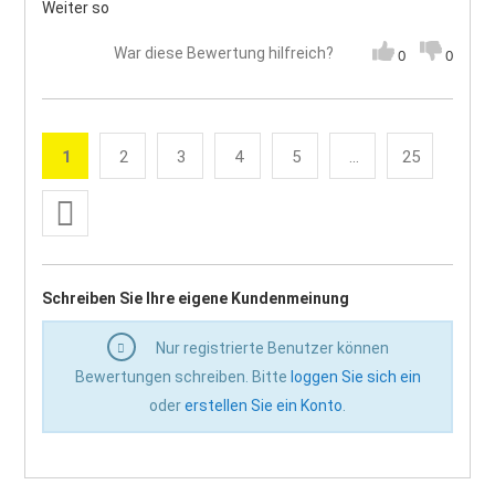
Weiter so
War diese Bewertung hilfreich?
0
0
Seite
1
2
3
4
5
...
25
Sie lesen gerade die Seite
Seite
Seite
Seite
Seite
Seite
Weiter
Seite
Schreiben Sie Ihre eigene Kundenmeinung
Nur registrierte Benutzer können
Bewertungen schreiben. Bitte
loggen Sie sich ein
oder
erstellen Sie ein Konto
.