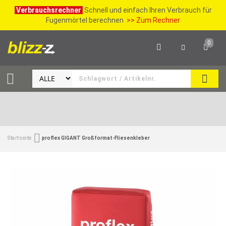
Verbrauchsrechner
Schnell und einfach Ihren Verbrauch für
Fugenmörtel berechnen
>> Zum Rechner
0
SUCH
Startseite
proflex GIGANT Großformat-Fliesenkleber