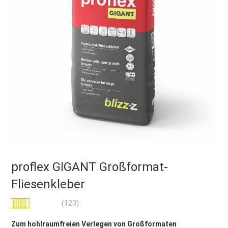
proflex GIGANT Großformat-
Fliesenkleber
Bewertung:
(123)
100
100
% of
Zum hohlraumfreien Verlegen von Großformaten