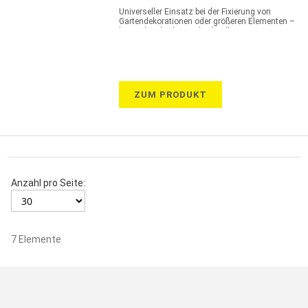
Universeller Einsatz bei der Fixierung von
Gartendekorationen oder größeren Elementen –
besonders leichte und schnelle Fixierung
ZUM PRODUKT
Anzahl pro Seite:
7
Elemente