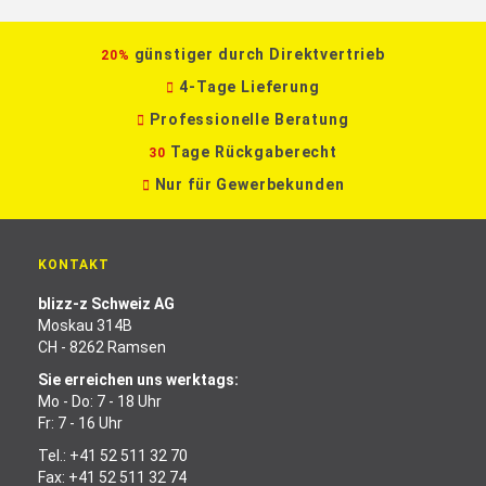
günstiger durch Direktvertrieb
20%
4-Tage Lieferung
Professionelle Beratung
Tage Rückgaberecht
30
Nur für Gewerbekunden
KONTAKT
blizz-z Schweiz AG
Moskau 314B
CH - 8262 Ramsen
Sie erreichen uns werktags:
Mo - Do: 7 - 18 Uhr
Fr: 7 - 16 Uhr
Tel.:
+41 52 511 32 70
Fax: +41 52 511 32 74