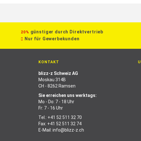
günstiger durch Direktvertrieb
20%
Nur für Gewerbekunden
KONTAKT
U
blizz-z Schweiz AG
Moskau 314B
CH - 8262 Ramsen
Sie erreichen uns werktags:
Mo - Do: 7 - 18 Uhr
Fr: 7 - 16 Uhr
Tel.:
+41 52 511 32 70
Fax: +41 52 511 32 74
E-Mail:
info@blizz-z.ch