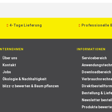
4-Tage Lieferung
Professionelle 
NTERNEHMEN
INFORMATIONEN
Über uns
Servicebereich
Kontakt
Anwendungstechn
Jobs
Downloadbereich
Ökologie & Nachhaltigkeit
Verbrauchsrechn
blizz-z bewerten & Baum pflanzen
Direktbestellform
Bestellung & Lief
Newsletter bestel
Produkte bewerte