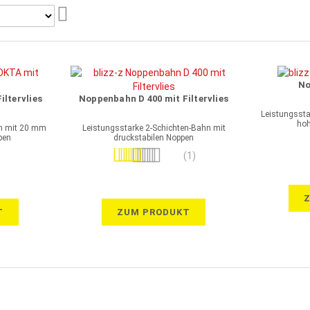
Aufsteigend
sortieren
No
ltervlies
Noppenbahn D 400 mit Filtervlies
Leistungsst
hoh
hn mit 20 mm
Leistungsstarke 2-Schichten-Bahn mit
pen
druckstabilen Noppen
Bewertung:
(1)
100%
T
ZUM PRODUKT