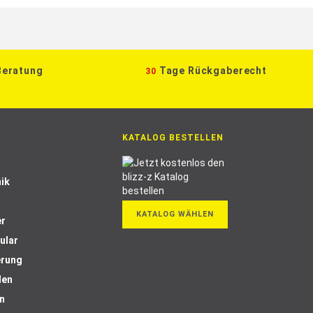
Beratung
Tage Rückgaberecht
30
KATALOG BESTELLEN
ik
KATALOG WÄHLEN
er
ular
erung
len
n