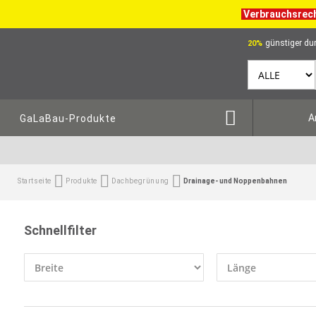
Verbrauchsrec
günstiger dur
20%
A
GaLaBau-Produkte
Startseite
Produkte
Dachbegrünung
Drainage- und Noppenbahnen
Schnellfilter