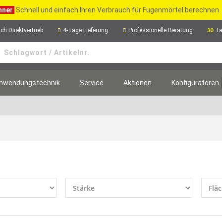
hner
Schnell und einfach Ihren Verbrauch für Fugenmörtel berechnen
ch Direktvertrieb
4-Tage Lieferung
Professionelle Beratung
Ta
30
nwendungstechnik
Service
Aktionen
Konfiguratoren