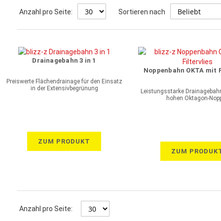
Anzahl pro Seite:
Sortieren nach
Drainagebahn 3 in 1
Noppenbahn OKTA mit Fi
Preiswerte Flächendrainage für den Einsatz
in der Extensivbegrünung
Leistungsstarke Drainageba
hohen Oktagon-Nop
ZUM PRODUKT
ZUM PRODUK
Anzahl pro Seite: