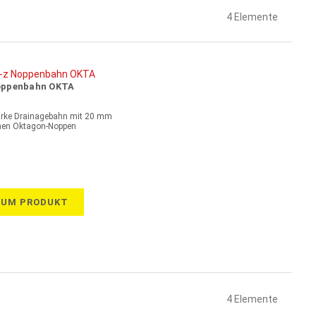
4
Elemente
ppenbahn OKTA
arke Drainagebahn mit 20 mm
en Oktagon-Noppen
ZUM PRODUKT
4
Elemente