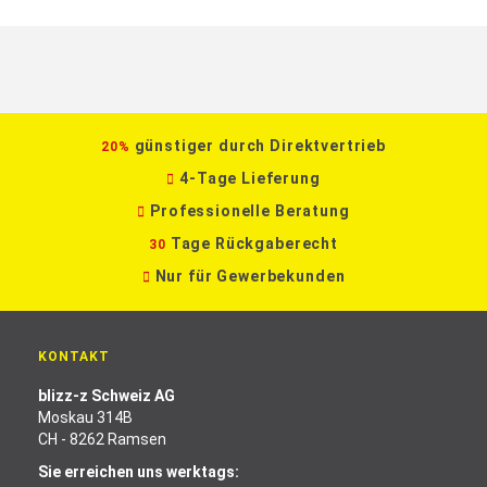
günstiger durch Direktvertrieb
20%
4-Tage Lieferung
Professionelle Beratung
Tage Rückgaberecht
30
Nur für Gewerbekunden
KONTAKT
blizz-z Schweiz AG
Moskau 314B
CH - 8262 Ramsen
Sie erreichen uns werktags: