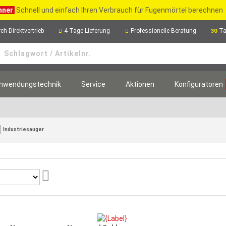
hner
Schnell und einfach Ihren Verbrauch für Fugenmörtel berechnen
ch Direktvertrieb
4-Tage Lieferung
Professionelle Beratung
Ta
30
nwendungstechnik
Service
Aktionen
Konfiguratoren
Industriesauger
Aufsteigend
sortieren