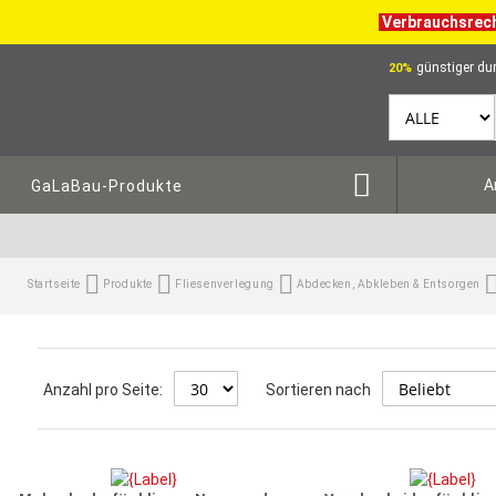
Verbrauchsrec
günstiger dur
20%
A
GaLaBau-Produkte
Startseite
Produkte
Fliesenverlegung
Abdecken, Abkleben & Entsorgen
Anzahl pro Seite:
Sortieren nach