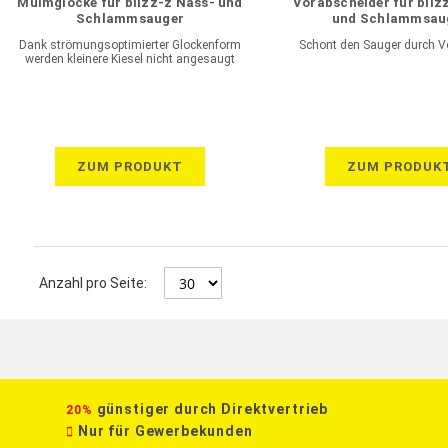
Mulmglocke für blizz-z Nass- und
Vorabscheider für bliz
Schlammsauger
und Schlammsau
Dank strömungsoptimierter Glockenform
Schont den Sauger durch Vo
werden kleinere Kiesel nicht angesaugt
ZUM PRODUKT
ZUM PRODUK
Anzahl pro Seite:
günstiger durch Direktvertrieb
20%
Nur für Gewerbekunden