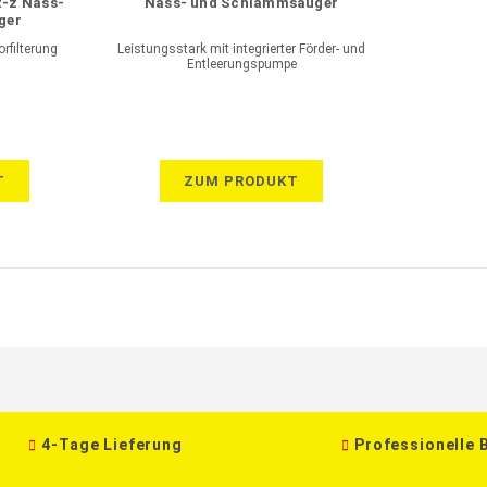
z-z Nass-
Nass- und Schlammsauger
ger
rfilterung
Leistungsstark mit integrierter Förder- und
Entleerungspumpe
T
ZUM PRODUKT
4-Tage Lieferung
Professionelle 