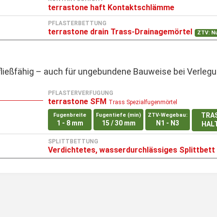
terrastone haft Kontaktschlämme
PFLASTERBETTUNG
terrastone drain Trass-Drainagemörtel
ZTV: N
 fließfähig – auch für ungebundene Bauweise bei Verlegu
PFLASTERVERFUGUNG
terrastone SFM
Trass Spezialfugenmörtel
TRA
Fugenbreite
Fugentiefe (min)
ZTV-Wegebau:
1 - 8 mm
15 / 30 mm
N1 - N3
HAL
SPLITTBETTUNG
Verdichtetes, wasserdurchlässiges Splittbett