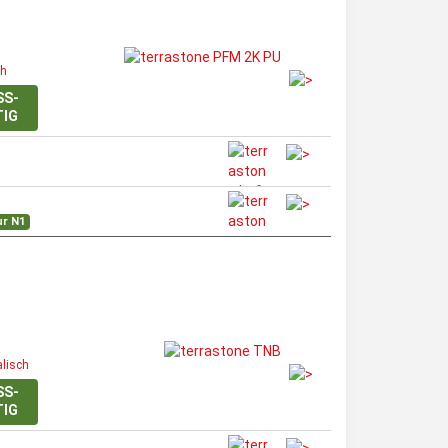
ch
SS-
TIG
ur N1
alisch
SS-
TIG