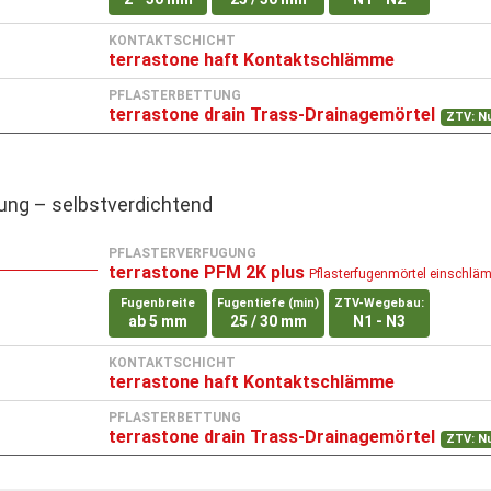
KONTAKTSCHICHT
terrastone haft Kontaktschlämme
PFLASTERBETTUNG
terrastone drain Trass-Drainagemörtel
ZTV: N
tung – selbstverdichtend
PFLASTERVERFUGUNG
terrastone PFM 2K plus
Pflasterfugenmörtel einschlä
Fugenbreite
Fugentiefe (min)
ZTV-Wegebau:
ab 5 mm
25 / 30 mm
N1 - N3
KONTAKTSCHICHT
terrastone haft Kontaktschlämme
PFLASTERBETTUNG
terrastone drain Trass-Drainagemörtel
ZTV: N