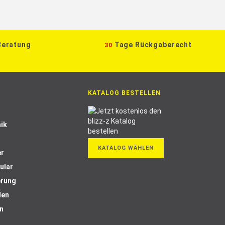
Beratung
Tage Rückgaberecht
30
KATALOG BESTELLEN
ik
KATALOG WÄHLEN
er
ular
erung
len
n