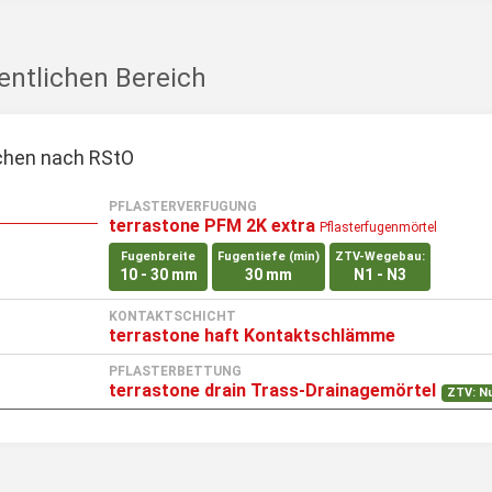
entlichen Bereich
ächen nach RStO
PFLASTERVERFUGUNG
terrastone PFM 2K extra
Pflasterfugenmörtel
Fugenbreite
Fugentiefe (min)
ZTV-Wegebau:
10 - 30 mm
30 mm
N1 - N3
KONTAKTSCHICHT
terrastone haft Kontaktschlämme
PFLASTERBETTUNG
terrastone drain Trass-Drainagemörtel
ZTV: N