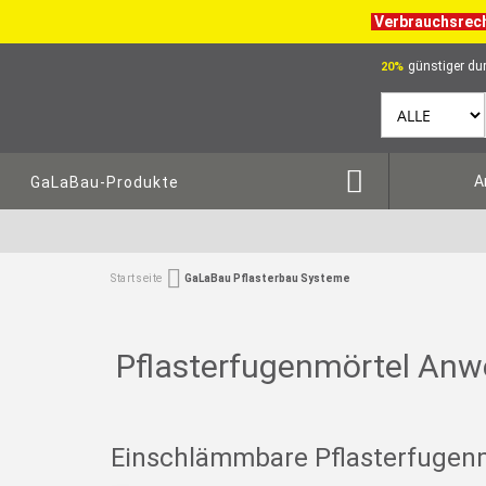
Verbrauchsrec
günstiger dur
20%
A
GaLaBau-Produkte
Startseite
GaLaBau Pflasterbau Systeme
Pflasterfugenmörtel An
Einschlämmbare Pflasterfugen