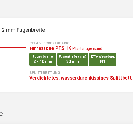
 2 mm Fugenbreite
PFLASTERVERFUGUNG
terrastone PFS 1K
Pflasterfugensand
Fugenbreite
Fugentiefe (min)
ZTV-Wegebau:
2 - 10 mm
30 mm
N1
SPLITTBETTUNG
Verdichtetes, wasserdurchlässiges Splittbett
el