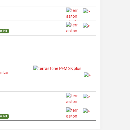
ur N1
mmbar
ur N1