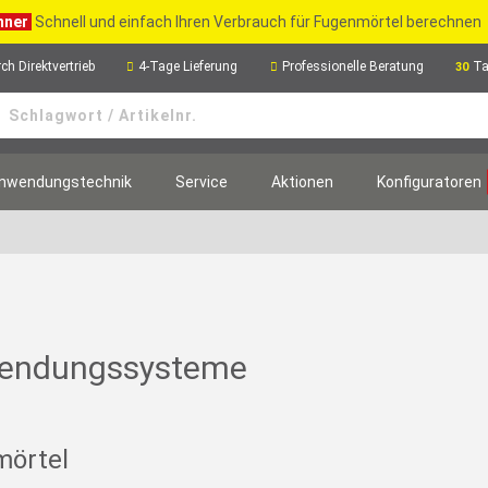
hner
Schnell und einfach Ihren Verbrauch für Fugenmörtel berechnen
ch Direktvertrieb
4-Tage Lieferung
Professionelle Beratung
Ta
30
nwendungstechnik
Service
Aktionen
Konfiguratoren
wendungssysteme
mörtel