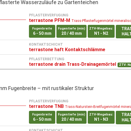
flasterte Wasserzuläufe zu Gartenteichen
PFLASTERVERFUGUNG
terrastone PFM-M
Trass-Pflasterfugenmörtel mineralis
TRA
Fugenbreite
Fugentiefe (min)
ZTV-Wegebau:
6 - 50 mm
20 / 40 mm
N1 - N2
HAL
KONTAKTSCHICHT
terrastone haft Kontaktschlämme
PFLASTERBETTUNG
terrastone drain Trass-Drainagemörtel
ZTV: N
mm Fugenbreite – mit rustikaler Struktur
PFLASTERVERFUGUNG
terrastone TNB
Trass-Naturstein-Breitfugenmörtel miner
TRA
Fugenbreite
Fugentiefe (min)
ZTV-Wegebau:
6 - 50 mm
20 / 40 mm
N1 - N3
HAL
KONTAKTSCHICHT