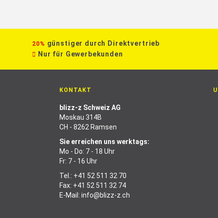
günstiger durch Direktvertrieb
20%
Nur für Gewerbekunden
KONTAKT
U
blizz-z Schweiz AG
Moskau 314B
CH - 8262 Ramsen
Sie erreichen uns werktags:
Mo - Do: 7 - 18 Uhr
Fr: 7 - 16 Uhr
Tel.:
+41 52 511 32 70
Fax: +41 52 511 32 74
E-Mail:
info@blizz-z.ch