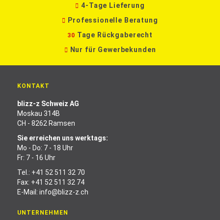
4-Tage Lieferung
Professionelle Beratung
Tage Rückgaberecht
30
Nur für Gewerbekunden
KONTAKT
blizz-z Schweiz AG
Moskau 314B
CH - 8262 Ramsen
Sie erreichen uns werktags:
Mo - Do: 7 - 18 Uhr
Fr: 7 - 16 Uhr
Tel.:
+41 52 511 32 70
Fax: +41 52 511 32 74
E-Mail:
info@blizz-z.ch
UNTERNEHMEN