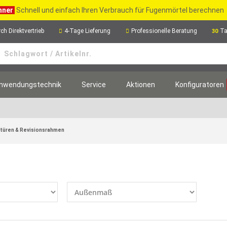
hner
Schnell und einfach Ihren Verbrauch für Fugenmörtel berechnen
ch Direktvertrieb
4-Tage Lieferung
Professionelle Beratung
Ta
30
nwendungstechnik
Service
Aktionen
Konfiguratoren
türen & Revisionsrahmen