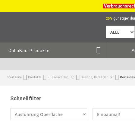
Verbrauchsrec
günstiger dur
20%
A
GaLaBau-Produkte
Startseite
Produkte
Fliesenverlegung
Dusche, Bad & Sanitär
Revisions
Schnellfilter