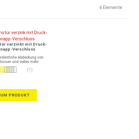
6
Elemente
tür verzinkt mit Druck-
napp-Verschluss
ordentliche Abdeckung von
üssen und vieles mehr
wertung:
(1)
100%
ZUM PRODUKT