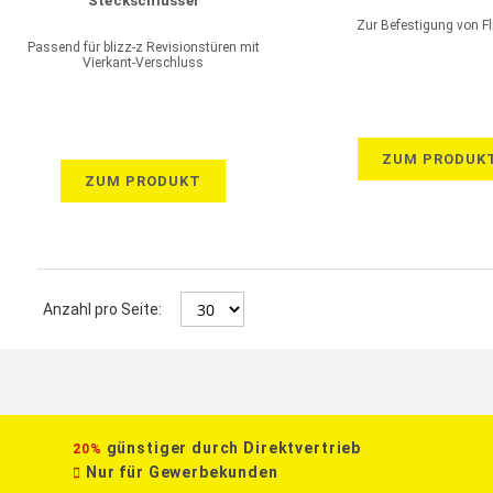
Steckschlüssel
Zur Befestigung von Fl
Passend für blizz-z Revisionstüren mit
Vierkant-Verschluss
ZUM PRODUK
ZUM PRODUKT
Anzahl pro Seite:
günstiger durch Direktvertrieb
20%
Nur für Gewerbekunden