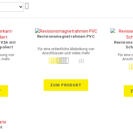
Aufsteigend
sortieren
Revisionsmagnetrahmen PVC
 V2A mit
Revisions
poliert
Sch
Für eine ordentliche Abdeckung von
Anschlüssen und vieles mehr
ckung von
Für eine 
s mehr
Anschl
Bewertung:
(2)
Be
90%
ZUM PRODUKT
T
et