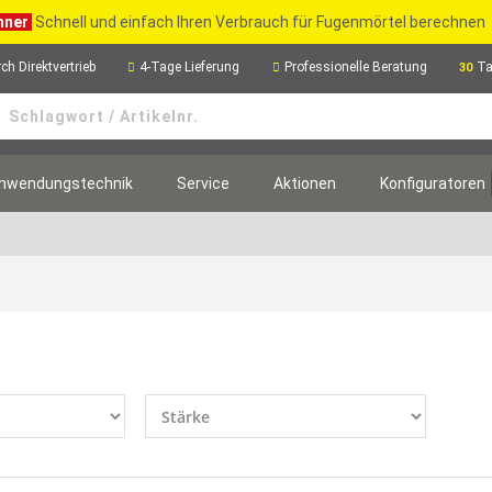
hner
Schnell und einfach Ihren Verbrauch für Fugenmörtel berechnen
ch Direktvertrieb
4-Tage Lieferung
Professionelle Beratung
Ta
30
nwendungstechnik
Service
Aktionen
Konfiguratoren