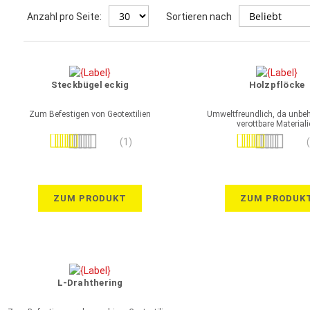
Anzahl pro Seite:
Sortieren nach
Steckbügel eckig
Holzpflöcke
Zum Befestigen von Geotextilien
Umweltfreundlich, da unbeh
verottbare Materiali
Bewertung:
Bewertung:
(1)
100%
100%
ZUM PRODUKT
ZUM PRODUK
L-Drahthering