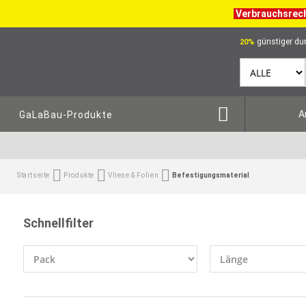
Verbrauchsrec
günstiger dur
20%
A
GaLaBau-Produkte
Startseite
Produkte
Vliese & Folien
Befestigungsmaterial
Schnellfilter