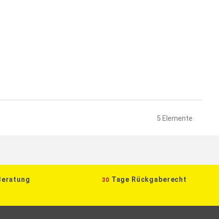
5
Elemente
Beratung
Tage Rückgaberecht
30