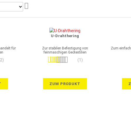
Aufsteigend
sortieren
U-Drahthering
andelt für
Zur stabilen Befestigung von
Zum einfache
en
feinmaschigen Geotextilien
Bewertung:
(2)
(1)
100%
T
ZUM PRODUKT