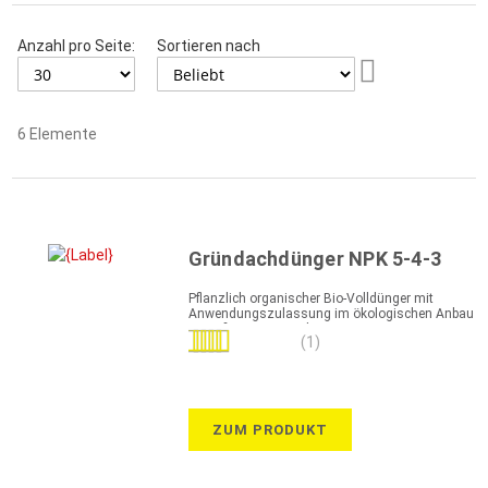
Anzahl pro Seite:
Sortieren nach
Aufsteigend
sortieren
6
Elemente
Gründachdünger NPK 5-4-3
Pflanzlich organischer Bio-Volldünger mit
Anwendungszulassung im ökologischen Anbau
gemäß EU-Bioverordnung 834/2007
Bewertung:
(1)
100%
ZUM PRODUKT