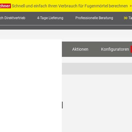
chner
Schnell und einfach Ihren Verbrauch für Fugenmörtel berechnen
>
ch Direktvertrieb
4-Tage Lieferung
Professionelle Beratung
T
30
nwendungstechnik
Service
Aktionen
Konfiguratoren
asterfugenmörtel
l.