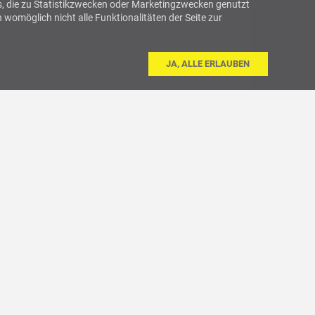
s, die zu Statistikzwecken oder Marketingzwecken genutzt
 womöglich nicht alle Funktionalitäten der Seite zur
JA, ALLE ERLAUBEN
erechnen. Nach Eingabe Ihrer individuellen Angaben
ie erforderliche Menge des gewünschten Fugenmörtels in