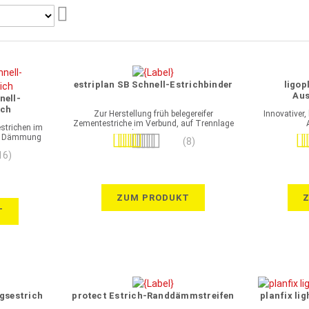
Aufsteigend
sortieren
estriplan SB Schnell-Estrichbinder
ligop
Aus
nell-
ich
Zur Herstellung früh belegereifer
Innovativer,
Zementestriche im Verbund, auf Trennlage
strichen im
oder Dämmung
er Dämmung
Bewertung:
Bew
(8)
93%
16)
ZUM PRODUKT
T
gsestrich
protect Estrich-Randdämmstreifen
planfix li