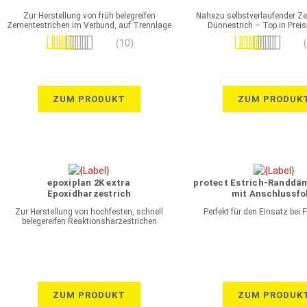
Zur Herstellung von früh belegreifen
Nahezu selbstverlaufender Ze
Zementestrichen im Verbund, auf Trennlage
Dünnestrich – Top in Preis
oder Dämmung
Bewertung:
Bewertung:
(10)
100%
96%
ZUM PRODUKT
ZUM PRODUK
epoxiplan 2K extra
protect Estrich-Randdä
Epoxidharzestrich
mit Anschlussfo
Zur Herstellung von hochfesten, schnell
Perfekt für den Einsatz bei F
belegereifen Reaktionsharzestrichen
ZUM PRODUKT
ZUM PRODUK