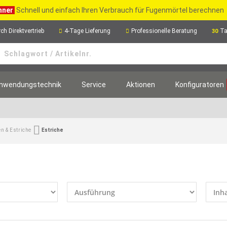
hner
Schnell und einfach Ihren Verbrauch für Fugenmörtel berechnen
ch Direktvertrieb
4-Tage Lieferung
Professionelle Beratung
Ta
30
nwendungstechnik
Service
Aktionen
Konfiguratoren
n & Estriche
Estriche