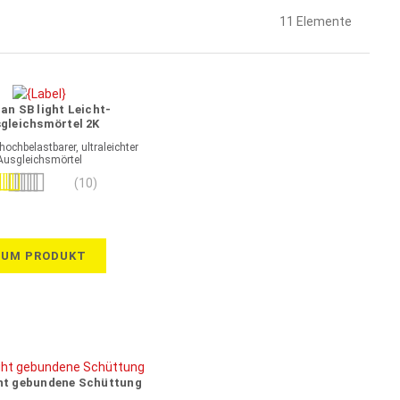
11
Elemente
lan SB light Leicht-
gleichsmörtel 2K
 hochbelastbarer, ultraleichter
Ausgleichsmörtel
ertung:
(10)
98%
ZUM PRODUKT
ght gebundene Schüttung