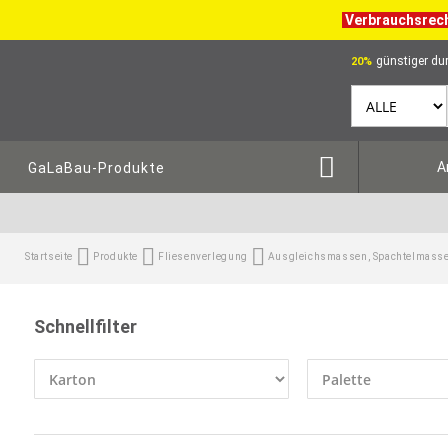
Verbrauchsrec
günstiger dur
20%
A
GaLaBau-Produkte
Startseite
Produkte
Fliesenverlegung
Ausgleichsmassen, Spachtelmasse
Schnellfilter