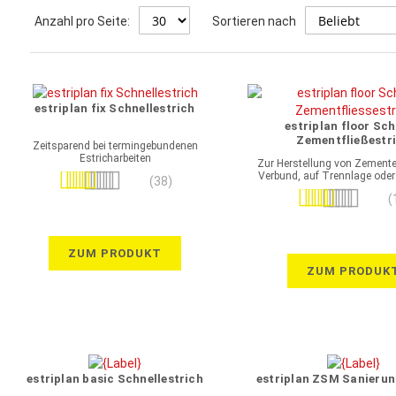
Anzahl pro Seite:
Sortieren nach
estriplan fix Schnellestrich
estriplan floor Sch
Zementfließestr
Zeitsparend bei termingebundenen
Estricharbeiten
Zur Herstellung von Zemente
Verbund, auf Trennlage od
Bewertung:
(38)
Bewertung:
99%
(
99%
ZUM PRODUKT
ZUM PRODUK
estriplan basic Schnellestrich
estriplan ZSM Sanierun