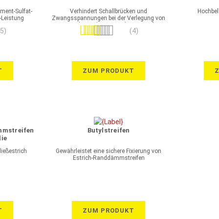
ment-Sulfat-
Verhindert Schallbrücken und
Hochbel
-Leistung
Zwangsspannungen bei der Verlegung von
Estrichen schwimmend sowie auf
Bewertung:
(5)
(4)
Dämmung für Fußbodenheizungen
100%
T
ZUM PRODUKT
mmstreifen
Butylstreifen
lie
ließestrich
Gewährleistet eine sichere Fixierung von
Estrich-Randdämmstreifen
T
ZUM PRODUKT