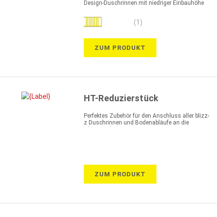
Design-Duschrinnen mit niedriger Einbauhöhe
Bewertung:
(1)
100%
ZUM PRODUKT
HT-Reduzierstück
Perfektes Zubehör für den Anschluss aller blizz-
z Duschrinnen und Bodenabläufe an die
Abwasserleitung
ZUM PRODUKT