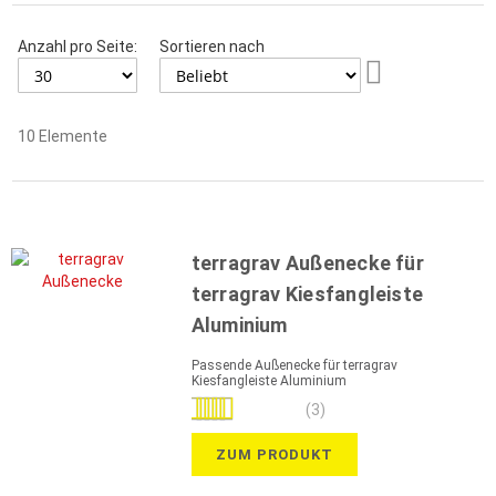
Anzahl pro Seite:
Sortieren nach
Aufsteigend
sortieren
10
Elemente
terragrav Außenecke für
terragrav Kiesfangleiste
Aluminium
Passende Außenecke für terragrav
Kiesfangleiste Aluminium
Bewertung:
(3)
100%
ZUM PRODUKT