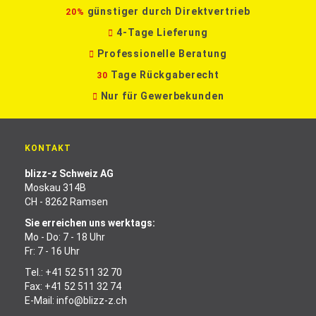
günstiger durch Direktvertrieb
20%
4-Tage Lieferung
Professionelle Beratung
Tage Rückgaberecht
30
Nur für Gewerbekunden
KONTAKT
blizz-z Schweiz AG
Moskau 314B
CH - 8262 Ramsen
Sie erreichen uns werktags:
Mo - Do: 7 - 18 Uhr
Fr: 7 - 16 Uhr
Tel.:
+41 52 511 32 70
Fax: +41 52 511 32 74
E-Mail:
info@blizz-z.ch