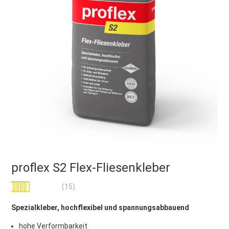
proflex S2 Flex-Fliesenkleber
Bewertung:
(15)
100
100
% of
Spezialkleber, hochflexibel und spannungsabbauend
hohe Verformbarkeit