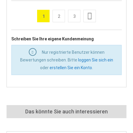
Seite
Weiter
1
2
3
Sie lesen gerade die Seite
Seite
Seite
Seite
Schreiben Sie Ihre eigene Kundenmeinung
Nur registrierte Benutzer können
Bewertungen schreiben. Bitte
loggen Sie sich ein
oder
erstellen Sie ein Konto
.
Das könnte Sie auch interessieren