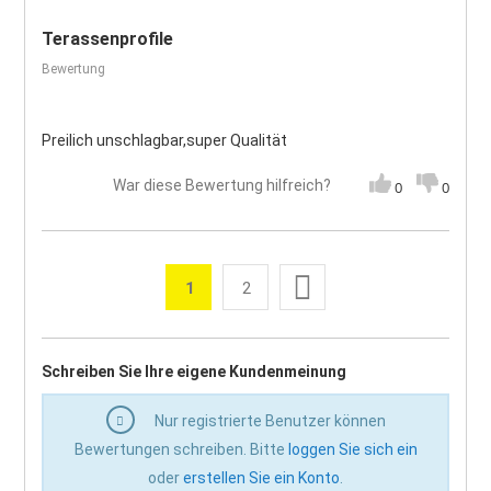
Terassenprofile
Bewertung
Preilich unschlagbar,super Qualität
War diese Bewertung hilfreich?
0
0
Seite
Weiter
1
2
Sie lesen gerade die Seite
Seite
Seite
Schreiben Sie Ihre eigene Kundenmeinung
Nur registrierte Benutzer können
Bewertungen schreiben. Bitte
loggen Sie sich ein
oder
erstellen Sie ein Konto
.