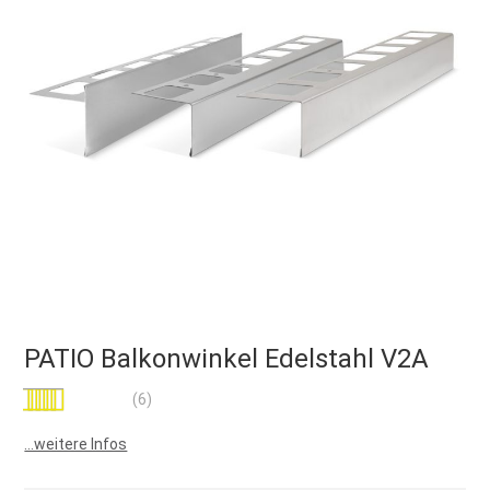
PATIO Balkonwinkel Edelstahl V2A
Bewertung:
(6)
100
100
% of
...weitere Infos