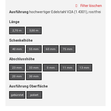
Filter löschen
Ausführung
hochwertiger Edelstahl V2A (1.4301), rostfrei
Länge
2,70 m
3,00 m
Schenkelhöhe
40 mm
55 mm
60 mm
75 mm
Abschlusshöhe
23 mm
33 mm
0 mm
11 mm
13 mm
20 mm
30 mm
Ausführung Oberfläche
gebürstet
poliert