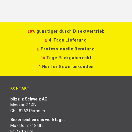
günstiger durch Direktvertrieb
20%
4-Tage Lieferung
Professionelle Beratung
Tage Rückgaberecht
30
Nur für Gewerbekunden
KONTAKT
blizz-z Schweiz AG
Moskau 314B
CH - 8262 Ramsen
Sie erreichen uns werktags:
Mo - Do: 7 - 18 Uhr
Fr: 7 - 16 Uhr