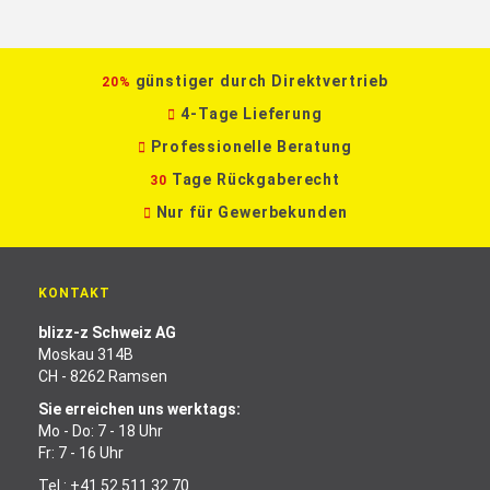
günstiger durch Direktvertrieb
20%
4-Tage Lieferung
Professionelle Beratung
Tage Rückgaberecht
30
Nur für Gewerbekunden
KONTAKT
blizz-z Schweiz AG
Moskau 314B
CH - 8262 Ramsen
Sie erreichen uns werktags:
Mo - Do: 7 - 18 Uhr
Fr: 7 - 16 Uhr
Tel.:
+41 52 511 32 70