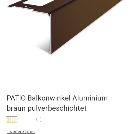
PATIO Balkonwinkel Aluminium
braun pulverbeschichtet
Bewertung:
(1)
100
100
% of
...weitere Infos