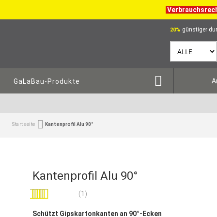
Verbrauchsrec
günstiger dur
20%
A
GaLaBau-Produkte
Startseite
Kantenprofil Alu 90°
Kantenprofil Alu 90°
Bewertung:
(1)
100
100
% of
Schützt Gipskartonkanten an 90°-Ecken