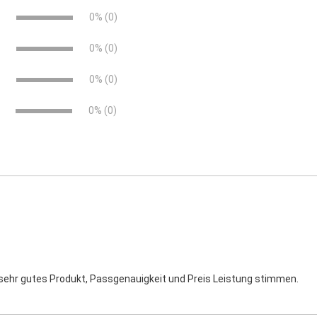
e
0% (0)
e
0% (0)
e
0% (0)
0% (0)
 sehr gutes Produkt, Passgenauigkeit und Preis Leistung stimmen.