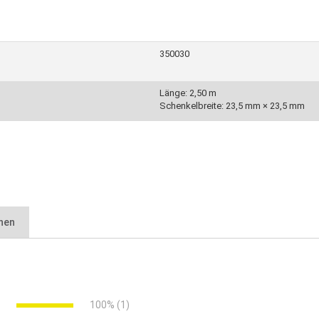
350030
Länge: 2,50 m
Schenkelbreite: 23,5 mm × 23,5 mm
nen
tt.pdf (454.03 KB)
e
100% (1)