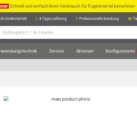
hner
Schnell und einfach Ihren Verbrauch für Fugenmörtel berechnen
ch Direktvertrieb
4-Tage Lieferung
Professionelle Beratung
Ta
30
nwendungstechnik
Service
Aktionen
Konfiguratoren