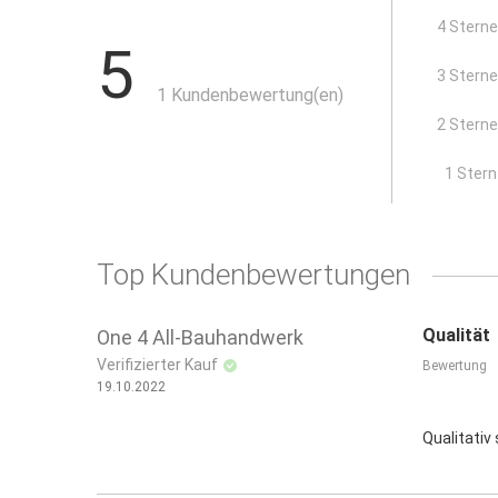
mit abgerundeter Abzugskante
4 Stern
5
Anwendungsbereiche:
3 Stern
1 Kundenbewertung(en)
innen
2 Stern
Wand und Decke
x
1 Stern
Top Kundenbewertungen
Qualität
One 4 All-Bauhandwerk
Verifizierter Kauf
Bewertung
19.10.2022
Qualitativ