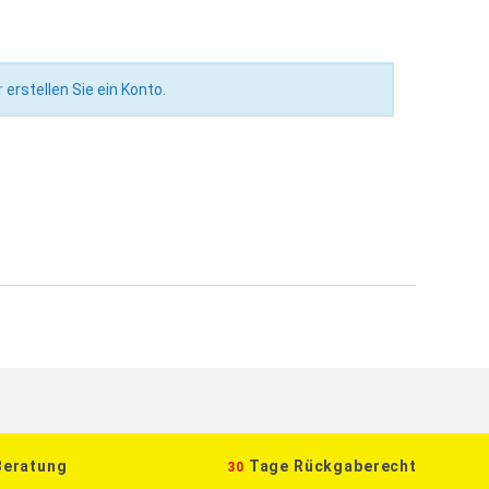
r
erstellen Sie ein Konto
.
Beratung
Tage Rückgaberecht
30