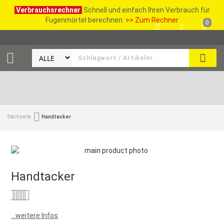
Verbrauchsrechner
Schnell und einfach Ihren Verbrauch für
Fugenmörtel berechnen
>> Zum Rechner
0
SUCH
Startseite
Handtacker
Handtacker
Bewertung:
0
100
% of
...weitere Infos