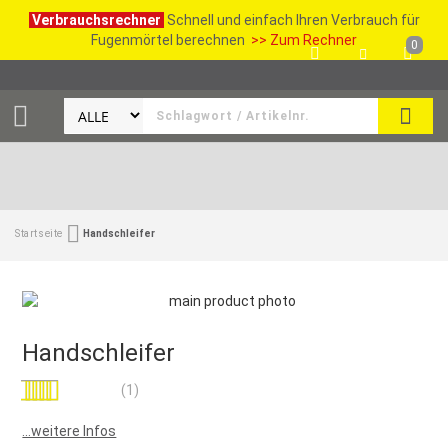
Verbrauchsrechner
Schnell und einfach Ihren Verbrauch für
Fugenmörtel berechnen
>> Zum Rechner
0
SUCH
Startseite
Handschleifer
Handschleifer
Bewertung:
(1)
100
100
% of
...weitere Infos