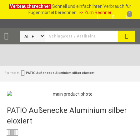
Verbrauchsrechner
Schnell und einfach Ihren Verbrauch für
Fugenmörtel berechnen
>> Zum Rechner
0
SUCH
Startseite
PATIO Außenecke Aluminium silber eloxiert
PATIO Außenecke Aluminium silber
eloxiert
Bewertung:
0
100
% of