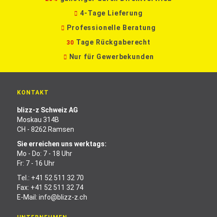
4-Tage Lieferung
Professionelle Beratung
Tage Rückgaberecht
30
Nur für Gewerbekunden
KONTAKT
blizz-z Schweiz AG
Moskau 314B
CH - 8262 Ramsen
Sie erreichen uns werktags:
Mo - Do: 7 - 18 Uhr
Fr: 7 - 16 Uhr
Tel.:
+41 52 511 32 70
Fax: +41 52 511 32 74
E-Mail:
info@blizz-z.ch