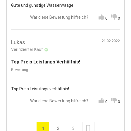
Gute und günstige Wasserwaage
War diese Bewertung hilfreich?
0
0
21.02.2022
Lukas
Verifizierter Kauf
Top Preis Leistungs Verhältnis!
Bewertung
Top Preis Leisutngs verhältnis!
War diese Bewertung hilfreich?
0
0
Seite
Weiter
1
2
3
Sie lesen gerade die Seite
Seite
Seite
Seite