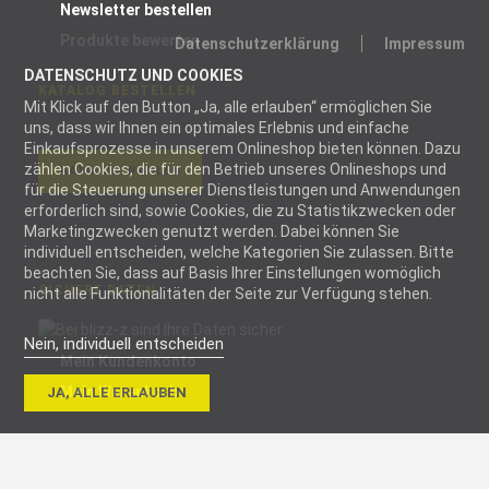
Newsletter bestellen
Produkte bewerten
Datenschutzerklärung
Impressum
DATENSCHUTZ UND COOKIES
KATALOG BESTELLEN
Mit Klick auf den Button „Ja, alle erlauben“ ermöglichen Sie
uns, dass wir Ihnen ein optimales Erlebnis und einfache
Einkaufsprozesse in unserem Onlineshop bieten können. Dazu
zählen Cookies, die für den Betrieb unseres Onlineshops und
KATALOG WÄHLEN
für die Steuerung unserer Dienstleistungen und Anwendungen
erforderlich sind, sowie Cookies, die zu Statistikzwecken oder
Marketingzwecken genutzt werden. Dabei können Sie
individuell entscheiden, welche Kategorien Sie zulassen. Bitte
beachten Sie, dass auf Basis Ihrer Einstellungen womöglich
SICHERE DATEN
nicht alle Funktionalitäten der Seite zur Verfügung stehen.
Nein, individuell entscheiden
Mein Kundenkonto
Notwendig
Mein Warenkorb
JA, ALLE ERLAUBEN
Notwendige
Cookies helfen
RECHTLICHES
dabei, eine
Webseite
AGB