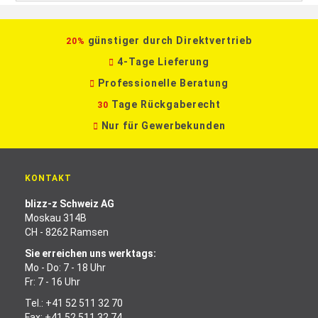
günstiger durch Direktvertrieb
20%
4-Tage Lieferung
Professionelle Beratung
Tage Rückgaberecht
30
Nur für Gewerbekunden
KONTAKT
blizz-z Schweiz AG
Moskau 314B
CH - 8262 Ramsen
Sie erreichen uns werktags:
Mo - Do: 7 - 18 Uhr
Fr: 7 - 16 Uhr
Tel.:
+41 52 511 32 70
Fax: +41 52 511 32 74