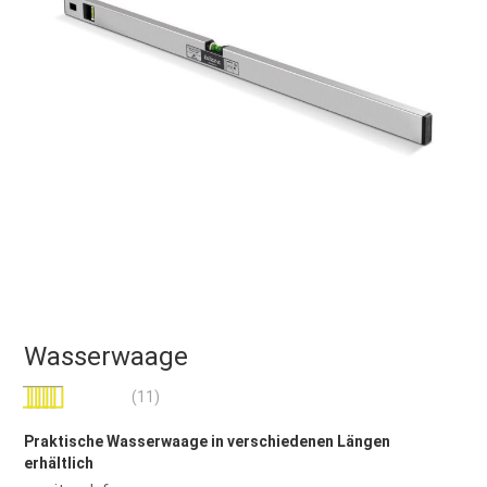
Wasserwaage
Bewertung:
(11)
98
100
% of
Praktische Wasserwaage in verschiedenen Längen
erhältlich