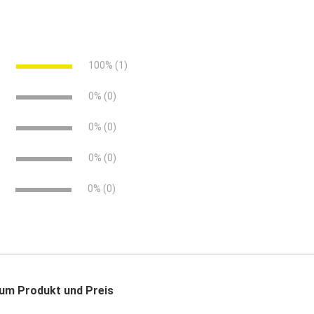
e-gfk-technisches-mekblatt.pdf (499.28 KB)
digkeiten.pdf (292.24 KB)
e
100% (1)
e
0% (0)
e
0% (0)
e
0% (0)
0% (0)
(GFK)
zum Produkt und Preis