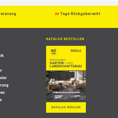
Beratung
Tage Rückgaberecht
30
KATALOG BESTELLEN
ik
er
ular
erung
len
n
KATALOG WÄHLEN