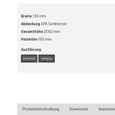
Breite
135 mm
Abdeckung
GFK-Schlitzrost
Gesamthöhe
254,5 mm
Halshöhe
105 mm
Ausführung
anthrazit
hellgrau
Produktbeschreibung
Downloads
Rezensio