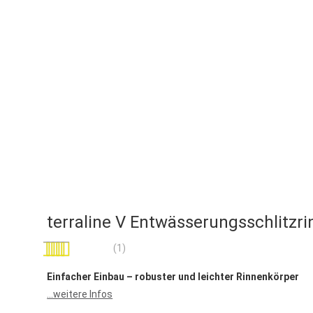
terraline V Entwässerungsschlitzr
Bewertung:
(1)
100
100
% of
Einfacher Einbau – robuster und leichter Rinnenkörper
...weitere Infos