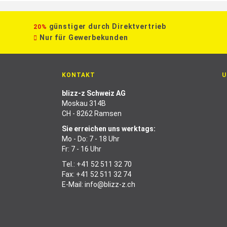
günstiger durch Direktvertrieb
20%
Nur für Gewerbekunden
KONTAKT
U
blizz-z Schweiz AG
Moskau 314B
CH - 8262 Ramsen
Sie erreichen uns werktags:
Mo - Do: 7 - 18 Uhr
Fr: 7 - 16 Uhr
Tel.:
+41 52 511 32 70
Fax: +41 52 511 32 74
E-Mail:
info@blizz-z.ch