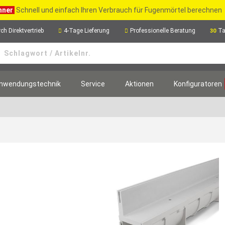
hner
Schnell und einfach Ihren Verbrauch für Fugenmörtel berechnen
ch Direktvertrieb
4-Tage Lieferung
Professionelle Beratung
Ta
30
nwendungstechnik
Service
Aktionen
Konfiguratoren