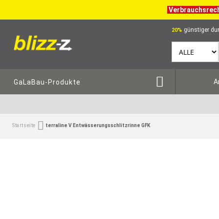
Verbrauchsrec
günstiger dur
20%
A
GaLaBau-Produkte
Startseite
terraline V Entwässerungsschlitzrinne GFK