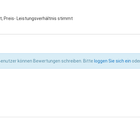
ät, Preis- Leistungsverhältnis stimmt
 Benutzer können Bewertungen schreiben. Bitte
loggen Sie sich ein
ode