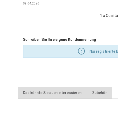
Staffelpreis bei sortenreiner Abnahme
09.04.2020
1 a Qualit
Schreiben Sie Ihre eigene Kundenmeinung
Nur registrierte
Das könnte Sie auch interessieren
Zubehör