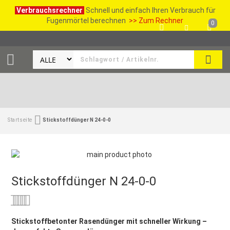
Verbrauchsrechner
Schnell und einfach Ihren Verbrauch für
Fugenmörtel berechnen
>> Zum Rechner
0
SUCH
Startseite
Stickstoffdünger N 24-0-0
Stickstoffdünger N 24-0-0
Bewertung:
0
100
% of
Stickstoffbetonter Rasendünger mit schneller Wirkung –