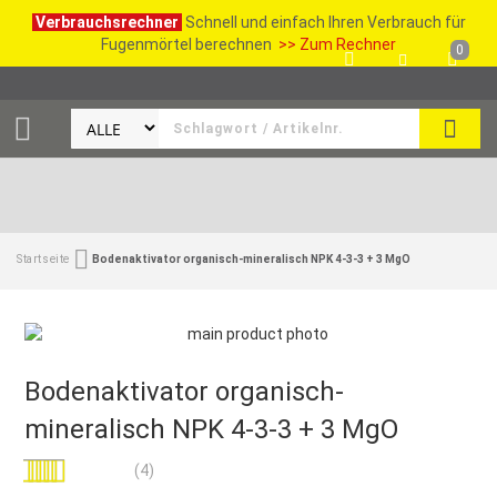
Verbrauchsrechner
Schnell und einfach Ihren Verbrauch für
Fugenmörtel berechnen
>> Zum Rechner
0
SUCH
Startseite
Bodenaktivator organisch-mineralisch NPK 4-3-3 + 3 MgO
Bodenaktivator organisch-
mineralisch NPK 4-3-3 + 3 MgO
Bewertung:
(4)
100
100
% of