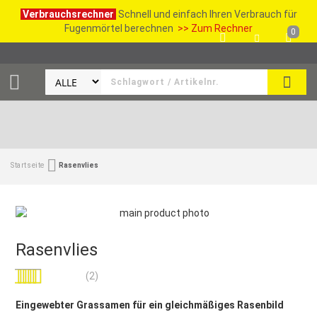
Verbrauchsrechner
Schnell und einfach Ihren Verbrauch für
Fugenmörtel berechnen
>> Zum Rechner
0
SUCH
Startseite
Rasenvlies
Rasenvlies
Bewertung:
(2)
100
100
% of
Eingewebter Grassamen für ein gleichmäßiges Rasenbild