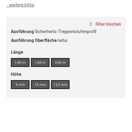
...weitere Infos
Filter löschen
Ausführung
Sicherheits-Treppenstufenprofil
Ausführung Oberfläche
natur
Länge
1,00 m
1,50 m
2,50 m
Höhe
8 mm
10 mm
12,5 mm