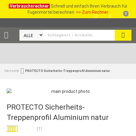
Verbrauchsrechner
Schnell und einfach Ihren Verbrauch für
Fugenmörtel berechnen
>> Zum Rechner
0
SUCH
Startseite
PROTECTO Sicherheits-Treppenprofil Aluminium natur
PROTECTO Sicherheits-
Treppenprofil Aluminium natur
Bewertung:
(1)
100
100
% of