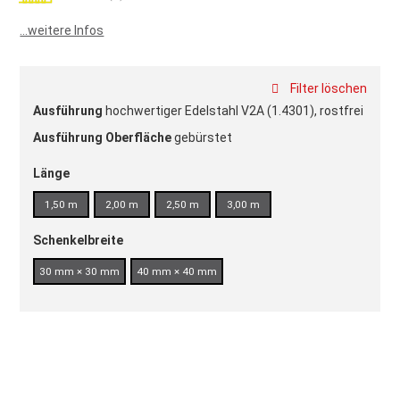
100
100
% of
...weitere Infos
Filter löschen
Ausführung
hochwertiger Edelstahl V2A (1.4301), rostfrei
Ausführung Oberfläche
gebürstet
Länge
1,50 m
2,00 m
2,50 m
3,00 m
Schenkelbreite
30 mm × 30 mm
40 mm × 40 mm