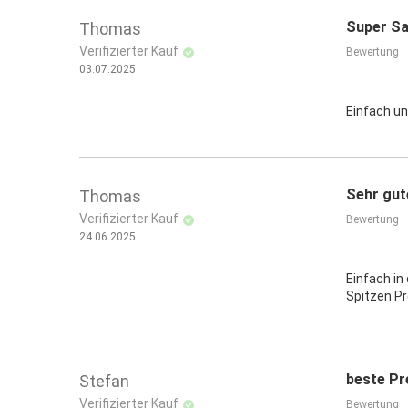
10 JAHRE SYSTEMGARANTIE
Super S
Thomas
Verifizierter Kauf
Bewertung
Anwendungsbereiche:
03.07.2025
außen
Boden
Einfach un
Balkone und Terrassen
für die Splittverlegung
in Verbindung mit Drainagemörtel
Sehr gut
Thomas
Staffelpreis bei sortenreiner Abnahme
Verifizierter Kauf
Bewertung
24.06.2025
Einfach in
Spitzen Pr
beste Pre
Stefan
Verifizierter Kauf
Bewertung