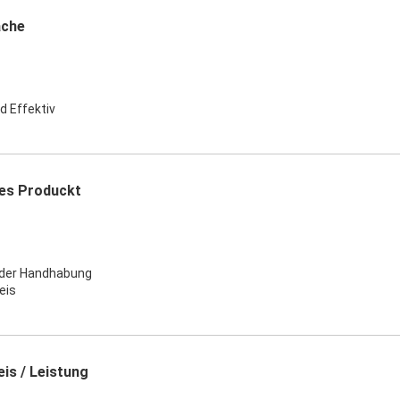
ache
d Effektiv
es Produckt
 der Handhabung
eis
is / Leistung