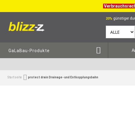
Verbrauchsrec
günstiger dur
20%
A
GaLaBau-Produkte
Startseite
protect drain Drainage- und Entkopplungsbahn