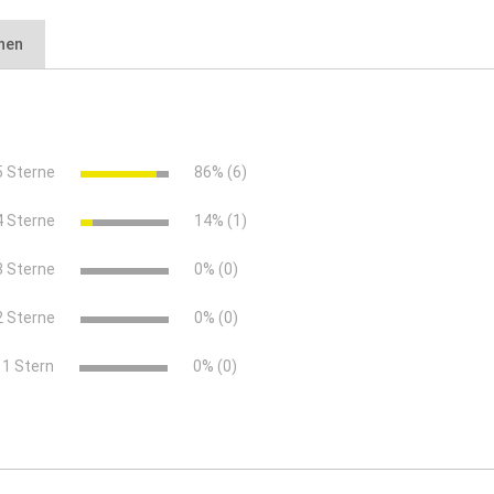
nen
sbahn-technisches-merkblatt.pdf (1008.01 KB)
 ein Zuschlämmen der Noppenkanäle
ftung und damit schnelle Austrocknung nach Regen
5 Sterne
86% (6)
4 Sterne
14% (1)
3 Sterne
0% (0)
2 Sterne
0% (0)
men der Noppenkanäle, wodurch eine dauerhafte Drainage gewährle
x
1 Stern
0% (0)