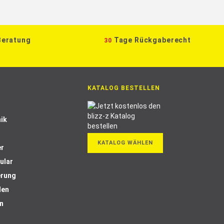
Beratung
Tage Rückgaberecht
30
KATALOG BESTELLEN
ik
KATALOG WÄHLEN
er
ular
erung
len
n