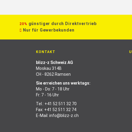
günstiger durch Direktvertrieb
20%
Nur für Gewerbekunden
KONTAKT
U
blizz-z Schweiz AG
Moskau 314B
CH - 8262 Ramsen
Sie erreichen uns werktags:
Mo - Do: 7 - 18 Uhr
Fr: 7 - 16 Uhr
Tel.:
+41 52 511 32 70
Fax: +41 52 511 32 74
E-Mail:
info@blizz-z.ch