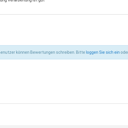
tung Verarbeitung ist gut
 Benutzer können Bewertungen schreiben. Bitte
loggen Sie sich ein
ode