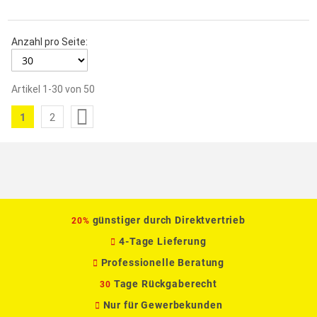
Anzahl pro Seite:
Artikel
1
-
30
von
50
Seite
1
2
Sie
Seite
lesen
gerade
die
Seite
günstiger durch Direktvertrieb
20%
4-Tage Lieferung
Professionelle Beratung
Tage Rückgaberecht
30
Nur für Gewerbekunden