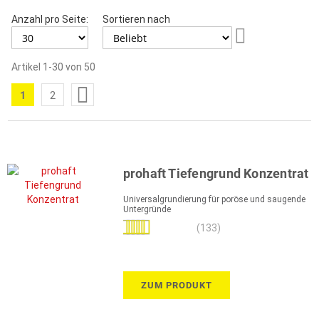
Anzahl pro Seite:
Sortieren nach
Aufsteigend
sortieren
Artikel
1
-
30
von
50
Seite
1
2
Sie
Seite
lesen
gerade
die
prohaft Tiefengrund Konzentrat
Seite
Universalgrundierung für poröse und saugende
Untergründe
Bewertung:
(133)
98%
ZUM PRODUKT