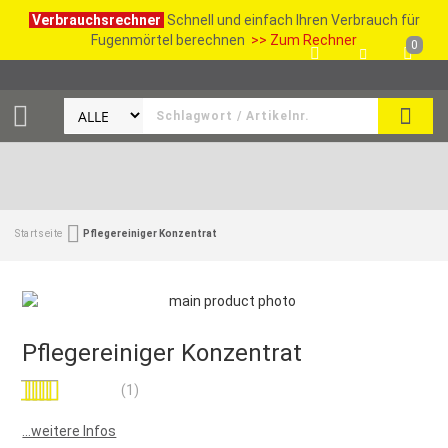
Verbrauchsrechner
Schnell und einfach Ihren Verbrauch für
Fugenmörtel berechnen
>> Zum Rechner
0
SUCH
Startseite
Pflegereiniger Konzentrat
Pflegereiniger Konzentrat
Bewertung:
(1)
100
100
% of
...weitere Infos