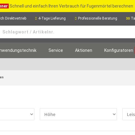
hner
Schnell und einfach Ihren Verbrauch für Fugenmörtel berechnen
ch Direktvertrieb
4-Tage Lieferung
Professionelle Beratung
Ta
30
nwendungstechnik
Service
Aktionen
Konfiguratoren
fen