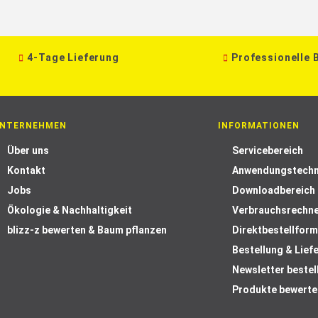
4-Tage Lieferung
Professionelle 
NTERNEHMEN
INFORMATIONEN
Über uns
Servicebereich
Kontakt
Anwendungstechn
Jobs
Downloadbereich
Ökologie & Nachhaltigkeit
Verbrauchsrechn
blizz-z bewerten & Baum pflanzen
Direktbestellform
Bestellung & Lief
Newsletter bestel
Produkte bewerte