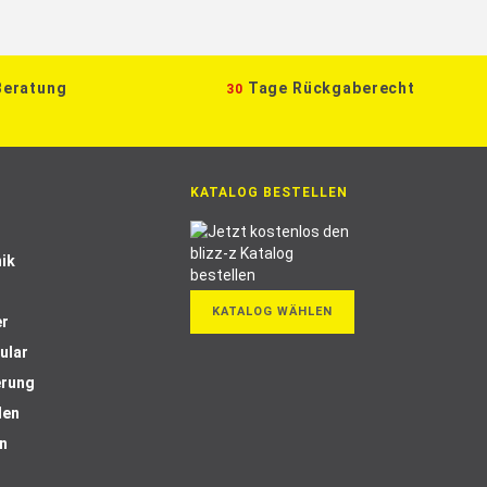
Beratung
Tage Rückgaberecht
30
KATALOG BESTELLEN
ik
KATALOG WÄHLEN
er
ular
erung
len
n