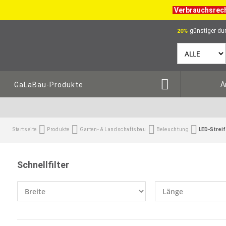
Verbrauchsrec
günstiger dur
20%
A
GaLaBau-Produkte
Startseite
Produkte
Garten- & Landschaftsbau
Beleuchtung
LED-Strei
Schnellfilter