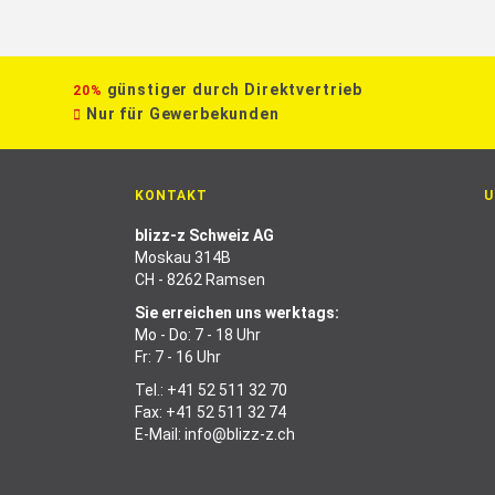
günstiger durch Direktvertrieb
20%
Nur für Gewerbekunden
KONTAKT
U
blizz-z Schweiz AG
Moskau 314B
CH - 8262 Ramsen
Sie erreichen uns werktags:
Mo - Do: 7 - 18 Uhr
Fr: 7 - 16 Uhr
Tel.:
+41 52 511 32 70
Fax: +41 52 511 32 74
E-Mail:
info@blizz-z.ch