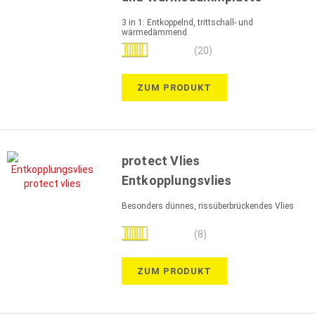
3 in 1: Entkoppelnd, trittschall- und
wärmedämmend
Bewertung:
(20)
96%
ZUM PRODUKT
protect Vlies
Entkopplungsvlies
Besonders dünnes, rissüberbrückendes Vlies
Bewertung:
(8)
100%
ZUM PRODUKT