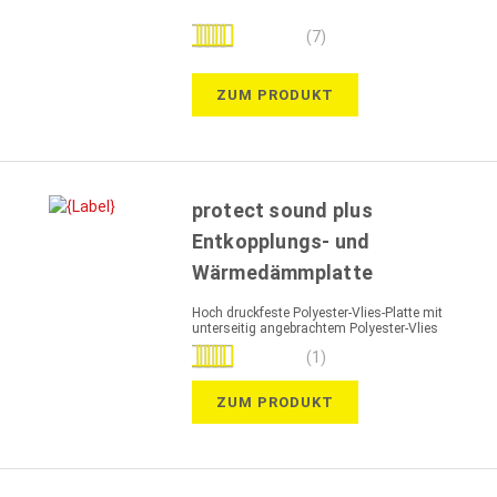
Bewertung:
(7)
97%
ZUM PRODUKT
protect sound plus
Entkopplungs- und
Wärmedämmplatte
Hoch druckfeste Polyester-Vlies-Platte mit
unterseitig angebrachtem Polyester-Vlies
Bewertung:
(1)
100%
ZUM PRODUKT