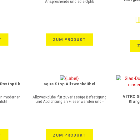
Ansprechende und edle Optik
Be
T
ZUM PRODUKT
Rostoptik
aqua Stop Allzweckdübel
VITRO G
in moderner
Allzweckdübel für zuverlässige Befestigung
Klarg
lstil
und Abdichtung an Fliesenwänden und -
böden
T
ZUM PRODUKT