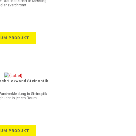
r Duschabzieher in Messing
glanzverchromt
ZUM PRODUKT
schrückwand Steinoptik
andverkleidung in Steinoptik
ighlight in jedem Raum
ZUM PRODUKT