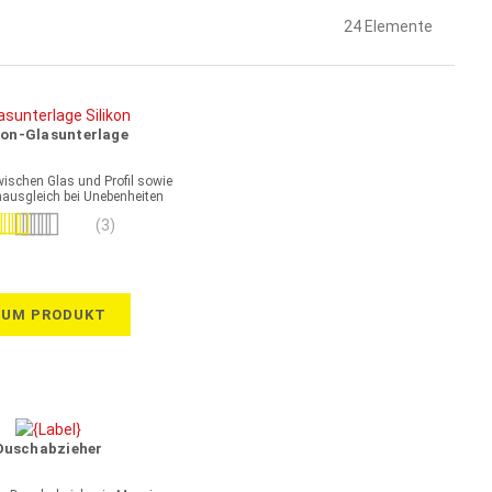
24
Elemente
kon-Glasunterlage
ischen Glas und Profil sowie
usgleich bei Unebenheiten
wertung:
(3)
100%
ZUM PRODUKT
Duschabzieher