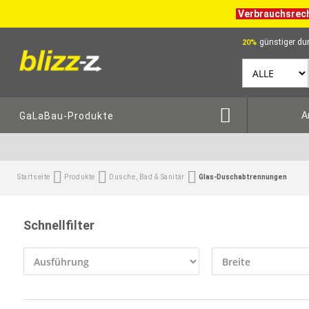
Verbrauchsrec
günstiger dur
20%
A
GaLaBau-Produkte
Startseite
Produkte
Dusche, Bad & Sanitär
Glas-Duschabtrennungen
Schnellfilter