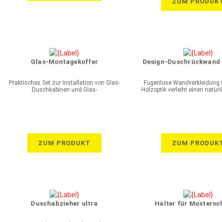
ZUM PRODUK
Oberflächen zur Wa
Glas-Montagekoffer
Design-Duschrückwand 
Praktisches Set zur Installation von Glas-
Fugenlose Wandverkleidung in
Duschkabinen und Glas-
Holzoptik verleiht einen natür
Duschabtrennungen
ZUM PRODUKT
ZUM PRODUK
Duschabzieher ultra
Halter für Mustersc