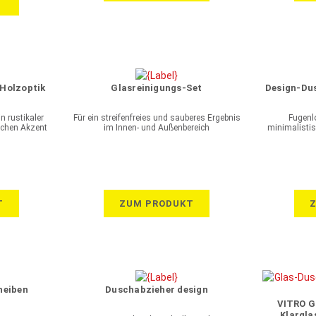
T
hl
Holzoptik
Glasreinigungs-Set
Design-Du
 rustikaler
Für ein streifenfreies und sauberes Ergebnis
Fugenl
lichen Akzent
im Innen- und Außenbereich
minimalistis
T
ZUM PRODUKT
heiben
Duschabzieher design
VITRO G
Klarglas