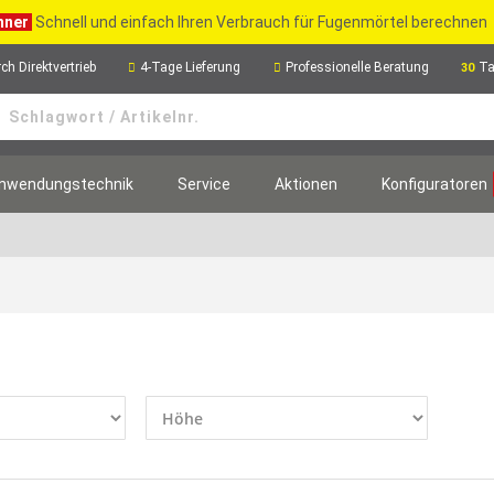
hner
Schnell und einfach Ihren Verbrauch für Fugenmörtel berechnen
ch Direktvertrieb
4-Tage Lieferung
Professionelle Beratung
Ta
30
nwendungstechnik
Service
Aktionen
Konfiguratoren