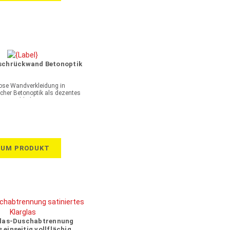
schrückwand Betonoptik
ose Wandverkleidung in
cher Betonoptik als dezentes
Highlight
ZUM PRODUKT
las-Duschabtrennung
 einseitig vollflächig