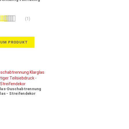
satiniert
wertung:
(1)
100%
ZUM PRODUKT
las-Duschabtrennung
las - Streifendekor