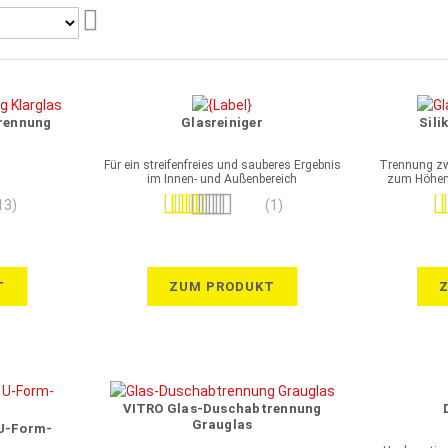
Aufsteigend
sortieren
rennung
Glasreiniger
Sili
Für ein streifenfreies und sauberes Ergebnis
Trennung zw
im Innen- und Außenbereich
zum Höhena
Bewertung:
Be
13)
(1)
100%
T
ZUM PRODUKT
VITRO Glas-Duschabtrennung
Grauglas
 U-Form-