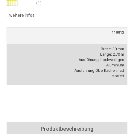
Bewertung:
(1)
100
100
% of
...weitere Infos
119913
Breite: 30 mm
Länge: 2,70 m
Ausführung: hochwertiges
Aluminium
Ausführung Oberfläche: matt
eloxiert
Produktbeschreibung