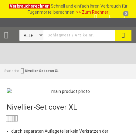
Verbrauchsrechner
Schnell und einfach Ihren Verbrauch für
Fugenmörtel berechnen
>> Zum Rechner
0
SUCH
Startseite
Nivellier-Set cover XL
Nivellier-Set cover XL
Bewertung:
0
100
% of
durch separaten Auflageteller kein Verkratzen der