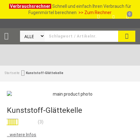
Verbrauchsrechner
Schnell und einfach Ihren Verbrauch für
Fugenmörtel berechnen
>> Zum Rechner
0
SUCH
Startseite
Kunststoff-Glättekelle
Kunststoff-Glättekelle
Bewertung:
(3)
100
100
% of
...weitere Infos