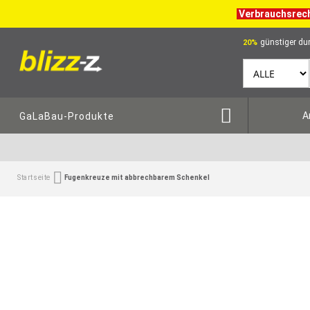
Verbrauchsrec
günstiger dur
20%
A
GaLaBau-Produkte
Startseite
Fugenkreuze mit abbrechbarem Schenkel