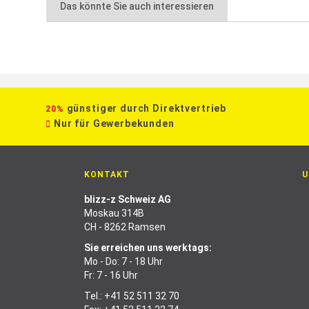
Das könnte Sie auch interessieren
günstiger durch Direktvertrieb
20%
Nur für Gewerbekunden
KONTAKT
U
blizz-z Schweiz AG
Moskau 314B
CH - 8262 Ramsen
Sie erreichen uns werktags:
Mo - Do: 7 - 18 Uhr
Fr: 7 - 16 Uhr
Tel.:
+41 52 511 32 70