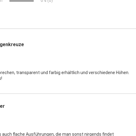
rn
0% (0)
ugenkreuze
brechen, transparent und farbig erhältlich und verschiedene Höhen.
s!
per
es auch flache Ausführungen, die man sonst nirgends findet