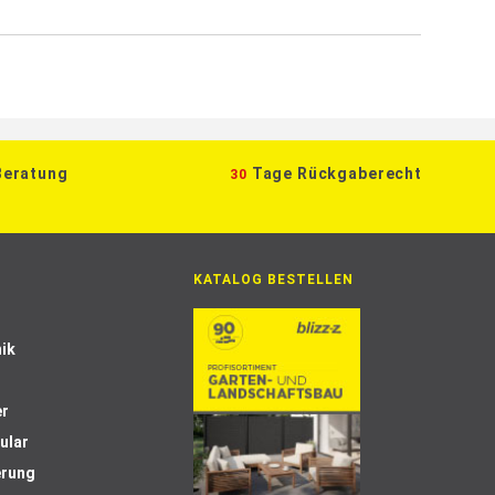
Beratung
Tage Rückgaberecht
30
KATALOG BESTELLEN
ik
er
ular
erung