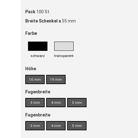
Pack
100 St.
Breite Schenkel a
55 mm
Farbe
schwarz
transparent
Höhe
10 mm
19 mm
Fugenbreite
3 mm
4 mm
5 mm
Fugenbreite
3 mm
4 mm
5 mm