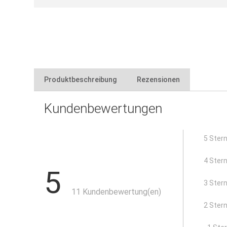
Produktbeschreibung
Rezensionen
Kundenbewertungen
zum einfachen Verlegen von Stein-, Beton- oder Terra
witterungs- und alterungsbeständig
durch vorgesehene Sollbruchstelle auch als T-Stück 
5 Ster
für den Bau von Terrasse, Balkon und Freisitz mit Bel
4 Ster
5
3 Ster
11 Kundenbewertung(en)
2 Ster