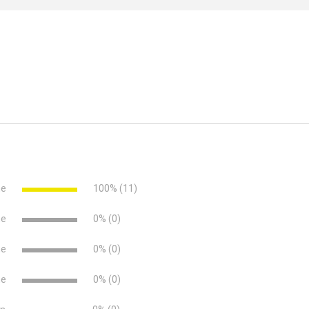
ssenplatten mit definierter und gleichmäßiger Fuge
für den Randbereich einsetzbar
ne
100% (11)
ägen aus Stein, Holz, Keramik und Verbundmaterial
ne
0% (0)
ne
0% (0)
ne
0% (0)