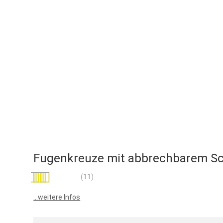
Fugenkreuze mit abbrechbarem S
Bewertung:
(11)
100
100
% of
...weitere Infos