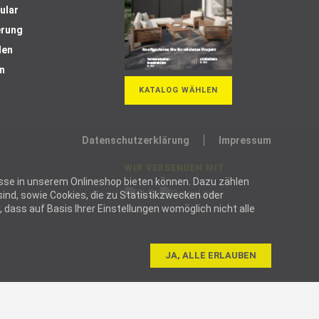
ular
erung
len
n
KATALOG WÄHLEN
Datenschutzerklärung
Impressum
WIR VERSENDEN MIT
ozesse in unserem Onlineshop bieten können. Dazu zählen
ind, sowie Cookies, die zu Statistikzwecken oder
dass auf Basis Ihrer Einstellungen womöglich nicht alle
JA, ALLE ERLAUBEN