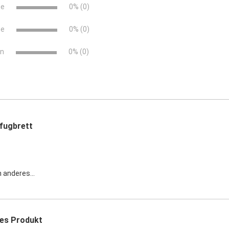
ne
0% (0)
ne
0% (0)
rn
0% (0)
sfugbrett
n anderes...
es Produkt