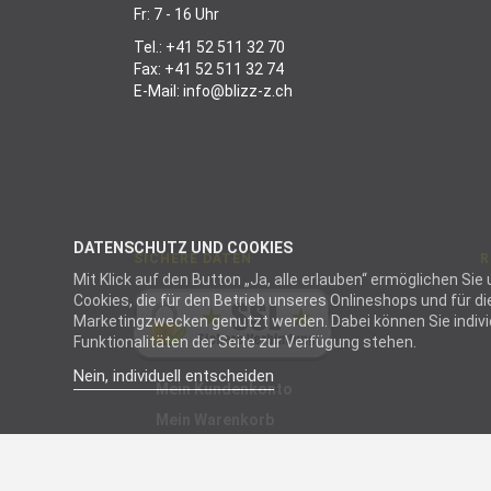
Fr: 7 - 16 Uhr
Tel.:
+41 52 511 32 70
Fax: +41 52 511 32 74
E-Mail:
info@blizz-z.ch
DATENSCHUTZ UND COOKIES
SICHERE DATEN
R
Mit Klick auf den Button „Ja, alle erlauben“ ermöglichen S
Cookies, die für den Betrieb unseres Onlineshops und für 
Marketingzwecken genutzt werden. Dabei können Sie individu
Funktionalitäten der Seite zur Verfügung stehen.
Nein, individuell entscheiden
Mein Kundenkonto
Mein Warenkorb
Not
Not
Cook