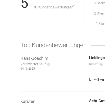
5
doppelt beschichteter Aluminiumrücken
3 Ster
10 Kundenbewertung(en)
2 Ster
x
1 Ste
Top Kundenbewertungen
Liebling
Hans-Joachim
Verifizierter Kauf
Bewertung
04.10.2025
Ich will kei
Sehr Gut
Karsten