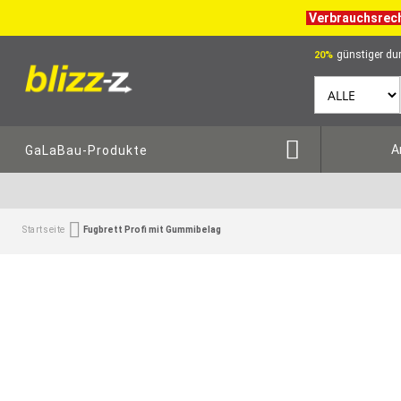
Verbrauchsrec
günstiger dur
20%
A
GaLaBau-Produkte
Startseite
Fugbrett Profi mit Gummibelag