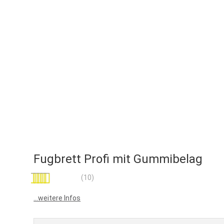
Fugbrett Profi mit Gummibelag
Bewertung:
(10)
100
100
% of
...weitere Infos