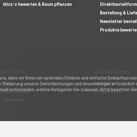
blizz-z bewerten & Baum pflanzen
Direktbestellform
Bestellung & Lief
Newsletter bestel
Produkte bewerte
ECHTLICHES
ZAHLUNGSARTEN
ie uns, dass wir Ihnen ein optimales Erlebnis und einfache Einkaufspr
AGB
Rechnung
die Steuerung unserer Dienstleistungen und Anwendungen erforderlich s
ell entscheiden, welche Kategorien Sie zulassen. Bitte beachten Sie, 
Datenschutz
Vorauskasse
Impressum
wendig
wendige
ies helfen