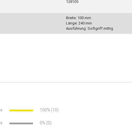
128105
Breite: 100 mm
Länge: 240 mm
Ausführung: Softgriff mittig
formen der Fuge, z. B. Hohlkehlsockel
ne
100% (10)
ne
0% (0)
sgummirücken