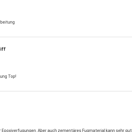
rbeitung
iff
tung Top!
r Epoxiverfugungen. Aber auch zementäres Fugmaterial kann sehr gut