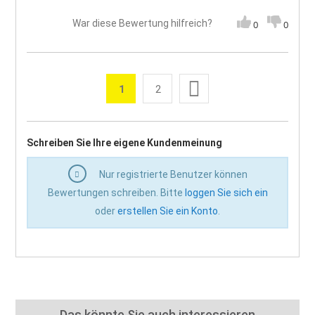
War diese Bewertung hilfreich?
0
0
Seite
Weiter
1
2
Sie lesen gerade die Seite
Seite
Seite
Schreiben Sie Ihre eigene Kundenmeinung
Nur registrierte Benutzer können
Bewertungen schreiben. Bitte
loggen Sie sich ein
oder
erstellen Sie ein Konto
.
Das könnte Sie auch interessieren