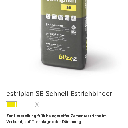
estriplan SB Schnell-Estrichbinder
Bewertung:
(8)
93
100
% of
Zur Herstellung früh belegereifer Zementestriche im
Verbund, auf Trennlage oder Dämmung