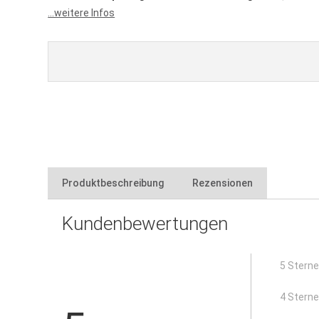
...weitere Infos
Produktbeschreibung
Rezensionen
Kundenbewertungen
verhindert das Abrutschen von Bohrkronen auf glatten
mit Saugnapf
5 Stern
4 Stern