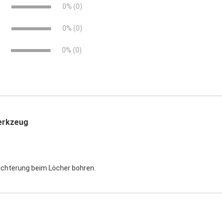
e
0% (0)
e
0% (0)
0% (0)
erkzeug
ichterung beim Löcher bohren.