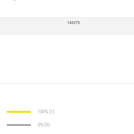
143375
 Fliesen und Platten
e
100% (1)
e
0% (0)