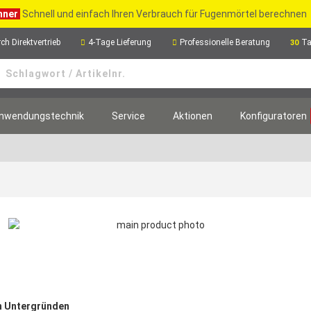
hner
Schnell und einfach Ihren Verbrauch für Fugenmörtel berechnen
ch Direktvertrieb
4-Tage Lieferung
Professionelle Beratung
Ta
30
nwendungstechnik
Service
Aktionen
Konfiguratoren
n Untergründen