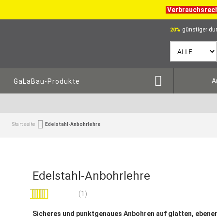
Verbrauchsrec
günstiger dur
20%
A
GaLaBau-Produkte
Startseite
Edelstahl-Anbohrlehre
Edelstahl-Anbohrlehre
Bewertung:
(1)
100
100
% of
Sicheres und punktgenaues Anbohren auf glatten, ebene