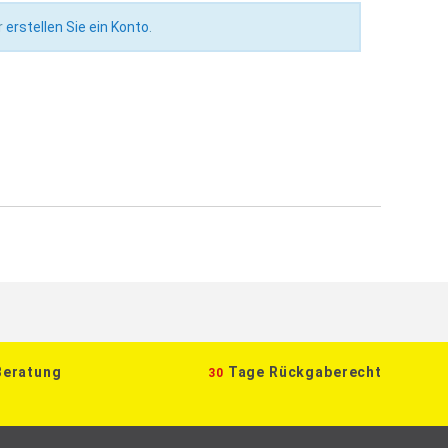
r
erstellen Sie ein Konto
.
Beratung
Tage Rückgaberecht
30