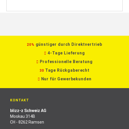
günstiger durch Direktvertrieb
20%
4-Tage Lieferung
Professionelle Beratung
Tage Rückgaberecht
30
Nur für Gewerbekunden
KONTAKT
blizz-z Schweiz AG
Moskau 314B
CH - 8262 Ramsen