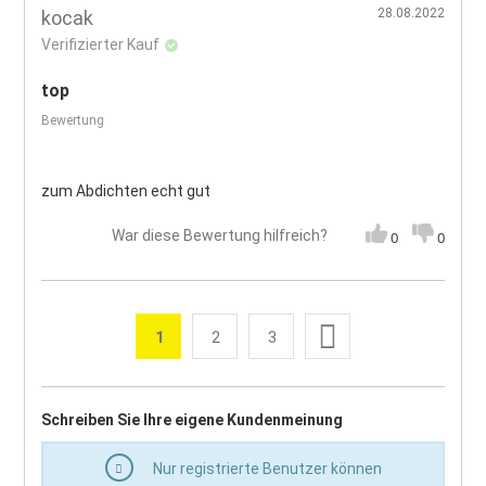
28.08.2022
kocak
Verifizierter Kauf
top
Bewertung
zum Abdichten echt gut
War diese Bewertung hilfreich?
0
0
Seite
Weiter
1
2
3
Sie lesen gerade die Seite
Seite
Seite
Seite
Schreiben Sie Ihre eigene Kundenmeinung
Nur registrierte Benutzer können