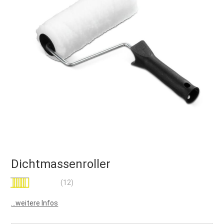
Dichtmassenroller
Bewertung:
(12)
97
100
% of
...weitere Infos