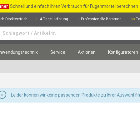
hner
Schnell und einfach Ihren Verbrauch für Fugenmörtel berechnen
ch Direktvertrieb
4-Tage Lieferung
Professionelle Beratung
Ta
30
nwendungstechnik
Service
Aktionen
Konfiguratoren
Leider können wir keine passenden Produkte zu Ihrer Auswahl fi