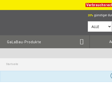
Verbrauchsrec
günstiger dur
20%
A
GaLaBau-Produkte
Startseite