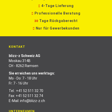
4-Tage Lieferung
Professionelle Beratung
Tage Rückgaberecht
30
Nur für Gewerbekunden
KONTAKT
blizz-z Schweiz AG
Moskau 314B
CH - 8262 Ramsen
Sie erreichen uns werktags:
Mo - Do: 7 - 18 Uhr
Fr: 7 - 16 Uhr
Tel.:
+41 52 511 32 70
Fax: +41 52 511 32 74
E-Mail:
info@blizz-z.ch
UNTERNEHMEN