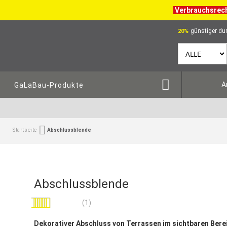
Verbrauchsrec
günstiger dur
20%
A
GaLaBau-Produkte
Startseite
Abschlussblende
Abschlussblende
Bewertung:
(1)
80
100
% of
Dekorativer Abschluss von Terrassen im sichtbaren Bere