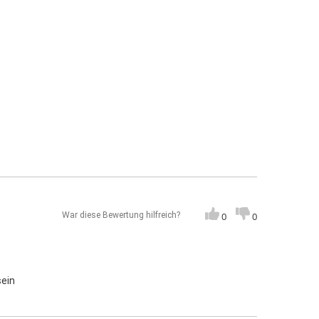
War diese Bewertung hilfreich?
0
0
sein