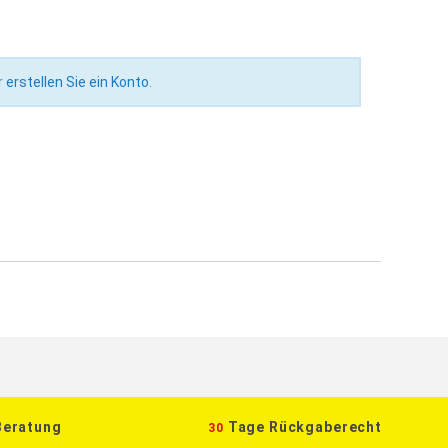
r
erstellen Sie ein Konto
.
Beratung
Tage Rückgaberecht
30