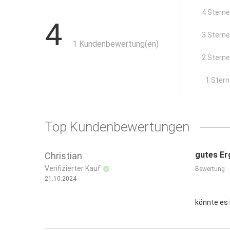
Auflageschenkel: 30 mm
4 Stern
4
aus hochwertigem Aluminium
3 Stern
1 Kundenbewertung(en)
Anwendungsbereiche:
2 Stern
als Terrassenabschluss
x
1 Stern
Top Kundenbewertungen
gutes E
Christian
Verifizierter Kauf
Bewertung
21.10.2024
könnte es 