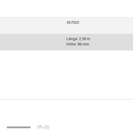
367020
Länge: 2,50 m
Höhe: 86 mm
e
0% (0)