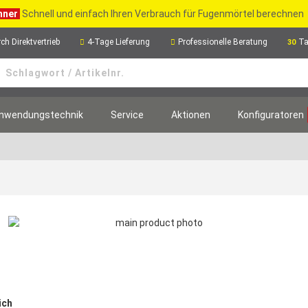
hner
Schnell und einfach Ihren Verbrauch für Fugenmörtel berechnen
ch Direktvertrieb
4-Tage Lieferung
Professionelle Beratung
Ta
30
nwendungstechnik
Service
Aktionen
Konfiguratoren
ich