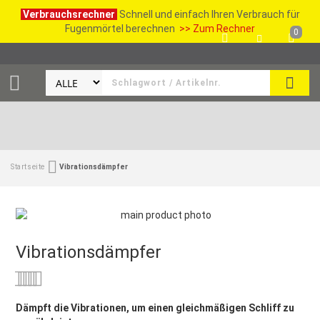
Verbrauchsrechner
Schnell und einfach Ihren Verbrauch für
Fugenmörtel berechnen
>> Zum Rechner
0
SUCH
Startseite
Vibrationsdämpfer
Vibrationsdämpfer
Bewertung:
0
100
% of
Dämpft die Vibrationen, um einen gleichmäßigen Schliff zu