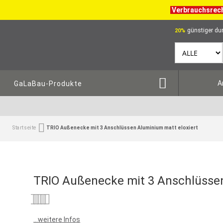
Verbrauchsrec
günstiger dur
20%
A
GaLaBau-Produkte
Startseite
TRIO Außenecke mit 3 Anschlüssen Aluminium matt eloxiert
TRIO Außenecke mit 3 Anschlüssen
Bewertung:
0
100
% of
...weitere Infos