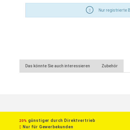
hochwertiges Aluminium
Nur registrierte
Staffelpreis bei sortenreiner Abnahme
Das könnte Sie auch interessieren
Zubehör
günstiger durch Direktvertrieb
20%
Nur für Gewerbekunden