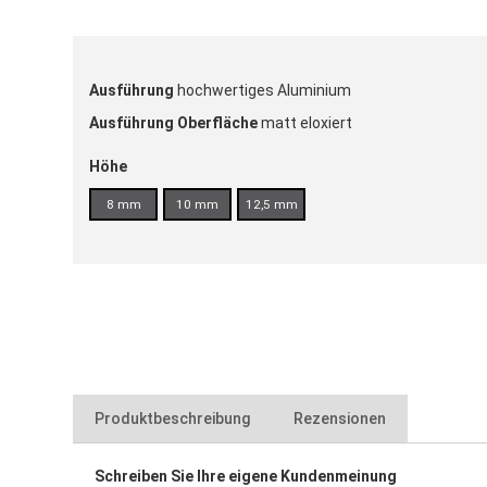
Ausführung
hochwertiges Aluminium
Ausführung Oberfläche
matt eloxiert
Höhe
8 mm
10 mm
12,5 mm
Produktbeschreibung
Rezensionen
Schreiben Sie Ihre eigene Kundenmeinung
für Trio Dreiecksprofil Aluminium