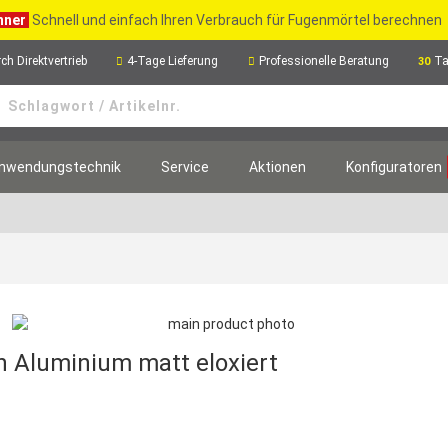
hner
Schnell und einfach Ihren Verbrauch für Fugenmörtel berechnen
ch Direktvertrieb
4-Tage Lieferung
Professionelle Beratung
Ta
30
nwendungstechnik
Service
Aktionen
Konfiguratoren
 Aluminium matt eloxiert