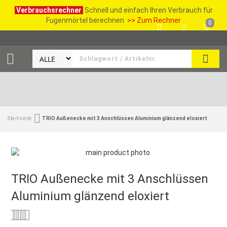
Verbrauchsrechner
Schnell und einfach Ihren Verbrauch für
Fugenmörtel berechnen
>> Zum Rechner
0
SUCH
Startseite
TRIO Außenecke mit 3 Anschlüssen Aluminium glänzend eloxiert
TRIO Außenecke mit 3 Anschlüssen
Aluminium glänzend eloxiert
Bewertung:
0
100
% of