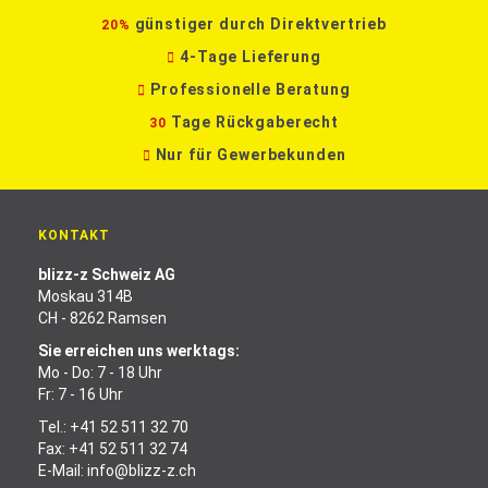
günstiger durch Direktvertrieb
20%
4-Tage Lieferung
Professionelle Beratung
Tage Rückgaberecht
30
Nur für Gewerbekunden
KONTAKT
blizz-z Schweiz AG
Moskau 314B
CH - 8262 Ramsen
Sie erreichen uns werktags:
Mo - Do: 7 - 18 Uhr
Fr: 7 - 16 Uhr
Tel.:
+41 52 511 32 70
Fax: +41 52 511 32 74
E-Mail:
info@blizz-z.ch