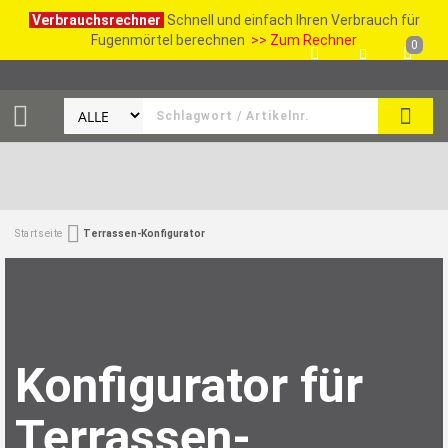
Verbrauchsrechner
Schnell und einfach Ihren Verbrauch für
Fugenmörtel berechnen
>> Zum Rechner
0
SUCH
Startseite
Terrassen-Konfigurator
Konfigurator für
Terrassen-